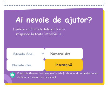
Ai nevoie de ajutor?
Lasă-ne contactele tale și îți vom
răspunde la toate întrebările.
Prin trimiterea formularului sunteți de acord cu prelucrarea
datelor cu caracter personal