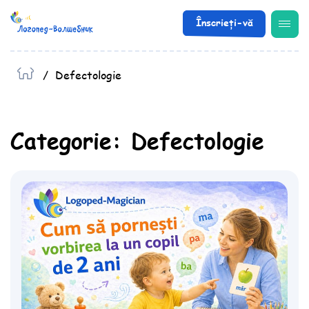
Înscrieți-vă
1
/
Defectologie
Categorie:
Defectologie