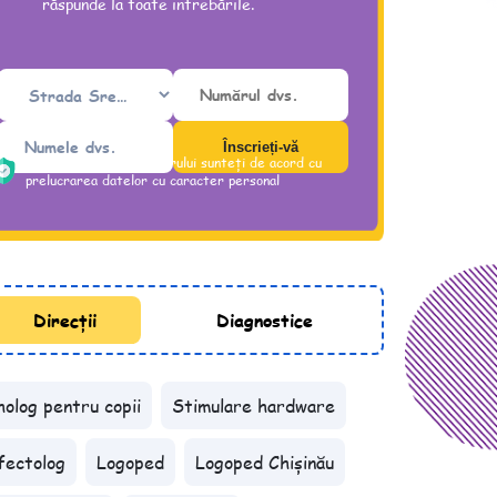
răspunde la toate întrebările.
Prin trimiterea formularului sunteți de acord cu
prelucrarea datelor cu caracter personal
Direcții
Diagnostice
holog pentru copii
Stimulare hardware
fectolog
Logoped
Logoped Chișinău