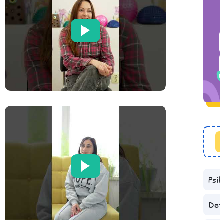
Psi
De