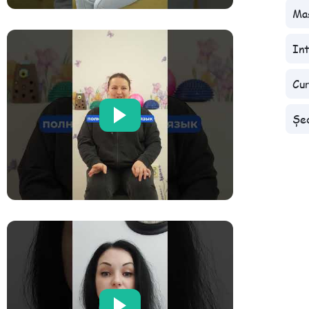
Mas
Int
Cur
Șed