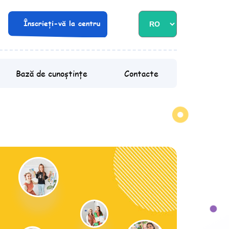
Înscrieți-vă la centru
Bază de cunoștințe
Contacte