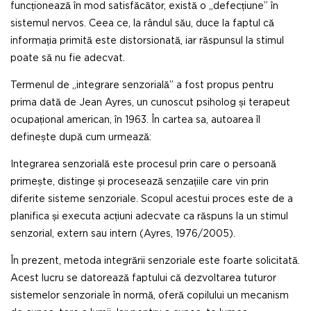
funcționează în mod satisfăcător, există o „defecțiune” în
sistemul nervos. Ceea ce, la rândul său, duce la faptul că
informația primită este distorsionată, iar răspunsul la stimul
poate să nu fie adecvat.
Termenul de „integrare senzorială” a fost propus pentru
prima dată de Jean Ayres, un cunoscut psiholog și terapeut
ocupațional american, în 1963. În cartea sa, autoarea îl
definește după cum urmează:
Integrarea senzorială este procesul prin care o persoană
primește, distinge și procesează senzațiile care vin prin
diferite sisteme senzoriale. Scopul acestui proces este de a
planifica și executa acțiuni adecvate ca răspuns la un stimul
senzorial, extern sau intern (Ayres, 1976/2005).
În prezent, metoda integrării senzoriale este foarte solicitată.
Acest lucru se datorează faptului că dezvoltarea tuturor
sistemelor senzoriale în normă, oferă copilului un mecanism