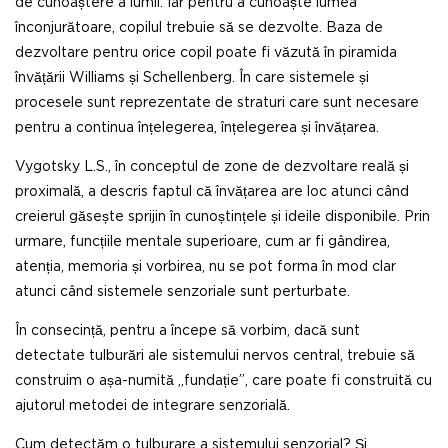
de cunoaștere a lumii. Iar pentru a cunoaște lumea
înconjurătoare, copilul trebuie să se dezvolte. Baza de
dezvoltare pentru orice copil poate fi văzută în piramida
învățării Williams și Schellenberg. În care sistemele și
procesele sunt reprezentate de straturi care sunt necesare
pentru a continua înțelegerea, înțelegerea și învățarea.
Vygotsky L.S., în conceptul de zone de dezvoltare reală și
proximală, a descris faptul că învățarea are loc atunci când
creierul găsește sprijin în cunoștințele și ideile disponibile. Prin
urmare, funcțiile mentale superioare, cum ar fi gândirea,
atenția, memoria și vorbirea, nu se pot forma în mod clar
atunci când sistemele senzoriale sunt perturbate.
În consecință, pentru a începe să vorbim, dacă sunt
detectate tulburări ale sistemului nervos central, trebuie să
construim o așa-numită „fundație”, care poate fi construită cu
ajutorul metodei de integrare senzorială.
Cum detectăm o tulburare a sistemului senzorial? Și,