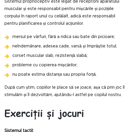
Sistemul proprioceptiv este legat de receptorii aparatului
muscular și este responsabil pentru mișcările și pozițiile
corpului în raport unul cu celălalt, adică este responsabil
pentru planificarea și controlul acțiunilor.
mersul pe vârfuri, fără a ridica sau bate din picioare;
neîndemânare, adesea cade, varsă și împrăștie totul;
corset muscular slab, rezistență slabă;
probleme cu copierea mișcărilor;
nu poate estima distanța sau propria forță.
După cum știm, copiilor le place să se joace, așa că prin joc îl
stimulăm și îl dezvoltăm, ajutându-l astfel pe copilul nostru.
Exerciții și jocuri
Sistemul tactil: