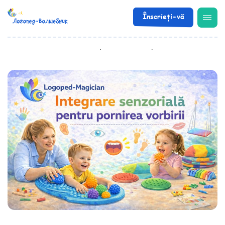
Înscrieți-vă
/
Articole utile
/
Integrarea senzorilor pentru declanșarea vorbirii