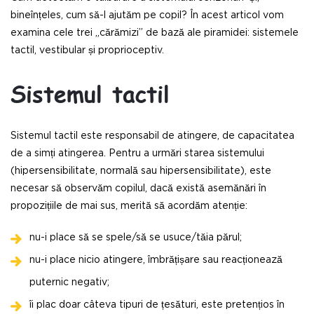
bineînțeles, cum să-l ajutăm pe copil? În acest articol vom
examina cele trei „cărămizi” de bază ale piramidei: sistemele
tactil, vestibular și proprioceptiv.
Sistemul tactil
Sistemul tactil este responsabil de atingere, de capacitatea
de a simți atingerea. Pentru a urmări starea sistemului
(hipersensibilitate, normală sau hipersensibilitate), este
necesar să observăm copilul, dacă există asemănări în
propozițiile de mai sus, merită să acordăm atenție:
nu-i place să se spele/să se usuce/tăia părul;
nu-i place nicio atingere, îmbrățișare sau reacționează
puternic negativ;
îi plac doar câteva tipuri de țesături, este pretențios în