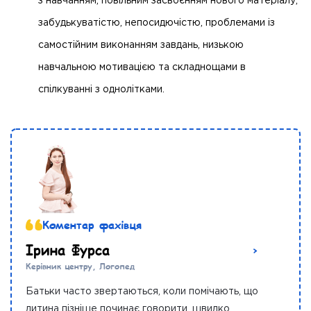
з навчанням, повільним засвоєнням нового матеріалу,
забудькуватістю, непосидючістю, проблемами із
самостійним виконанням завдань, низькою
навчальною мотивацією та складнощами в
спілкуванні з однолітками.
Коментар фахівця
Ірина Фурса
Керівник центру, Логопед
Батьки часто звертаються, коли помічають, що
дитина пізніше починає говорити, швидко