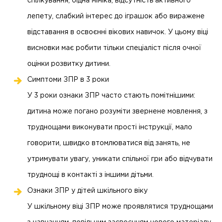
спілкування, бідна міміка, відсутність активного
лепету, слабкий інтерес до іграшок або виражене
відставання в освоєнні вікових навичок. У цьому віці
висновки має робити тільки спеціаліст після очної
оцінки розвитку дитини.
Симптоми ЗПР в 3 роки
У 3 роки ознаки ЗПР часто стають помітнішими:
дитина може погано розуміти звернене мовлення, з
труднощами виконувати прості інструкції, мало
говорити, швидко втомлюватися від занять, не
утримувати увагу, уникати спільної гри або відчувати
труднощі в контакті з іншими дітьми.
Ознаки ЗПР у дітей шкільного віку
У шкільному віці ЗПР може проявлятися труднощами