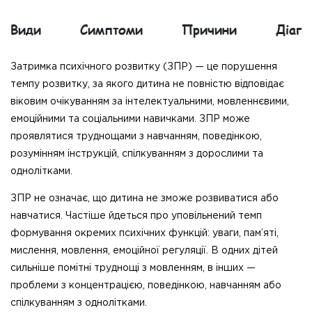
Види
Симптоми
Причини
Діагн
Затримка психічного розвитку (ЗПР) — це порушення
темпу розвитку, за якого дитина не повністю відповідає
віковим очікуванням за інтелектуальними, мовленнєвими,
емоційними та соціальними навичками. ЗПР може
проявлятися труднощами з навчанням, поведінкою,
розумінням інструкцій, спілкуванням з дорослими та
однолітками.
ЗПР не означає, що дитина не зможе розвиватися або
навчатися. Частіше йдеться про уповільнений темп
формування окремих психічних функцій: уваги, пам’яті,
мислення, мовлення, емоційної регуляції. В одних дітей
сильніше помітні труднощі з мовленням, в інших —
проблеми з концентрацією, поведінкою, навчанням або
спілкуванням з однолітками.