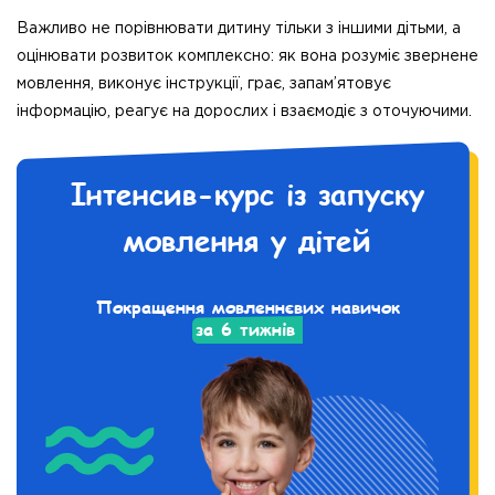
Важливо не порівнювати дитину тільки з іншими дітьми, а
оцінювати розвиток комплексно: як вона розуміє звернене
мовлення, виконує інструкції, грає, запам’ятовує
інформацію, реагує на дорослих і взаємодіє з оточуючими.
Інтенсив-курс із запуску
мовлення у дітей
Покращення мовленнєвих навичок
за 6 тижнів