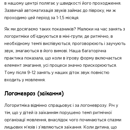
в нашому центрі полягає у швидкості його проходження.
Зазвичай автоматизація звуків займає до півроку, ми ж
проходимо цей період за 1-1,5 місяця.
Як ми досягаємо таких показників? Малюки на час занять з
логоритміки об’єднуються в міні-групи, де ритмічно, в
необхідному темпі виспівуються, проговорюють і заучують
звук, змагаються в його вимові. Наша багаторічна
практика показала, що коли в ігрову форму включається
елемент змагання, усі процеси значно прискорюються.
Тому після 9-12 занять у наших діток звук повністю
входить у мовлення.
Логоневроз (заїкання)
Логоритміка відмінно спрацьовує і за логоневрозу. Річ у
тім, що у дітей із заїканням порушено темп ритмічної
організації мовлення, внаслідок чого починаються спазми
лицьових м’язів і з’являються заїкання. Коли дитина, що