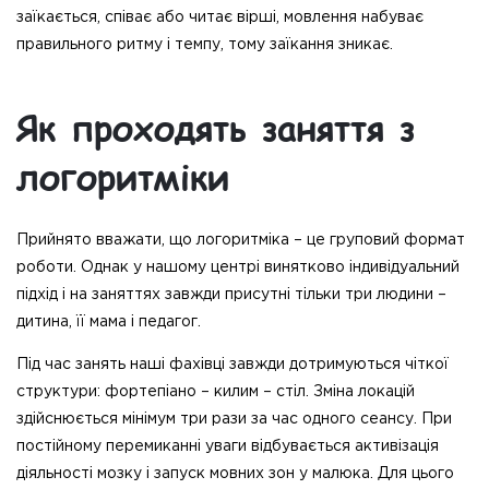
заїкається, співає або читає вірші, мовлення набуває
правильного ритму і темпу, тому заїкання зникає.
Як проходять заняття з
логоритміки
Прийнято вважати, що логоритміка – це груповий формат
роботи. Однак у нашому центрі винятково індивідуальний
підхід і на заняттях завжди присутні тільки три людини –
дитина, її мама і педагог.
Під час занять наші фахівці завжди дотримуються чіткої
структури: фортепіано – килим – стіл. Зміна локацій
здійснюється мінімум три рази за час одного сеансу. При
постійному перемиканні уваги відбувається активізація
діяльності мозку і запуск мовних зон у малюка. Для цього