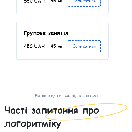
550 UAH
45 хв
Записатися
Групове заняття
450 UAH
45 хв
Записатися
Ви запитуєте - ми відповідаємо
Часті запитання про
логоритміку