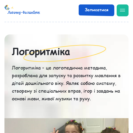
Записатися
/
Напрямки
/
Логоритміка
Логоритміка
Логоритміка - це логопедична методика,
розроблена для запуску та розвитку мовлення в
дітей дошкільного віку. Являє собою систему,
створену зі спеціальних вправ, ігор і завдань на
основі мови, живої музики та руху.