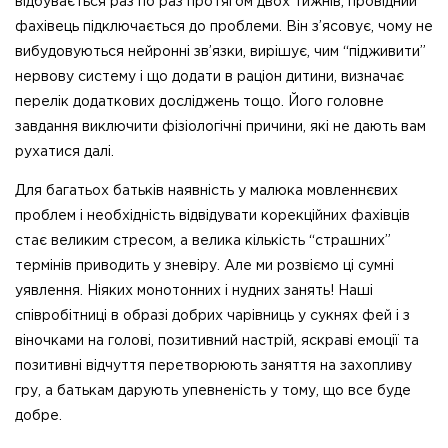
відбувається раз по раз протягом двох тижнів, провідний
фахівець підключається до проблеми. Він з’ясовує, чому не
вибудовуються нейронні зв’язки, вирішує, чим “підживити”
нервову систему і що додати в раціон дитини, визначає
перелік додаткових досліджень тощо. Його головне
завдання виключити фізіологічні причини, які не дають вам
рухатися далі.
Для багатьох батьків наявність у малюка мовленнєвих
проблем і необхідність відвідувати корекційних фахівців
стає великим стресом, а велика кількість “страшних”
термінів приводить у зневіру. Але ми розвіємо ці сумні
уявлення. Ніяких монотонних і нудних занять! Наші
співробітниці в образі добрих чарівниць у сукнях фей і з
віночками на голові, позитивний настрій, яскраві емоції та
позитивні відчуття перетворюють заняття на захопливу
гру, а батькам дарують упевненість у тому, що все буде
добре.