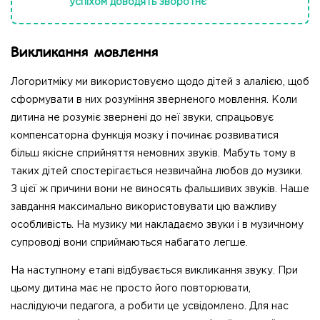
успіхом доводять зворотнє
Викликання мовлення
Логоритміку ми використовуємо щодо дітей з алалією, щоб
сформувати в них розуміння зверненого мовлення. Коли
дитина не розуміє звернені до неї звуки, спрацьовує
компенсаторна функція мозку і починає розвиватися
більш якісне сприйняття немовних звуків. Мабуть тому в
таких дітей спостерігається незвичайна любов до музики.
З цієї ж причини вони не виносять фальшивих звуків. Наше
завдання максимально використовувати цю важливу
особливість. На музику ми накладаємо звуки і в музичному
супроводі вони сприймаються набагато легше.
На наступному етапі відбувається викликання звуку. При
цьому дитина має не просто його повторювати,
наслідуючи педагога, а робити це усвідомлено. Для нас