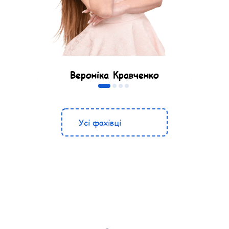
Вероніка Кравченко
Логоритміст
Усі фахівці