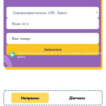
- слабка концентрація уваги;
- порушено моторику та координацію руху.
Надсилаючи форму ви даєте згоду на обробку персональних
даних
Напрямки
Діагнози