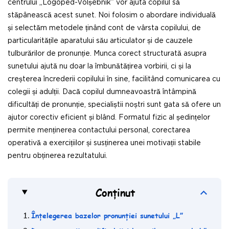
centrului „Logoped-Volșebnik” vor ajuta copilul să
stăpânească acest sunet. Noi folosim o abordare individuală
și selectăm metodele ținând cont de vârsta copilului, de
particularitățile aparatului său articulator și de cauzele
tulburărilor de pronunție. Munca corect structurată asupra
sunetului ajută nu doar la îmbunătățirea vorbirii, ci și la
creșterea încrederii copilului în sine, facilitând comunicarea cu
colegii și adulții. Dacă copilul dumneavoastră întâmpină
dificultăți de pronunție, specialiștii noștri sunt gata să ofere un
ajutor corectiv eficient și blând. Formatul fizic al ședințelor
permite menținerea contactului personal, corectarea
operativă a exercițiilor și susținerea unei motivații stabile
pentru obținerea rezultatului.
Conținut
Înțelegerea bazelor pronunției sunetului „L”