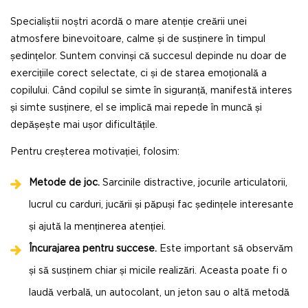
Specialiștii noștri acordă o mare atenție creării unei
atmosfere binevoitoare, calme și de susținere în timpul
ședințelor. Suntem convinși că succesul depinde nu doar de
exercițiile corect selectate, ci și de starea emoțională a
copilului. Când copilul se simte în siguranță, manifestă interes
și simte susținere, el se implică mai repede în muncă și
depășește mai ușor dificultățile.
Pentru creșterea motivației, folosim:
Metode de joc.
Sarcinile distractive, jocurile articulatorii,
lucrul cu carduri, jucării și păpuși fac ședințele interesante
și ajută la menținerea atenției.
Încurajarea pentru succese.
Este important să observăm
și să susținem chiar și micile realizări. Aceasta poate fi o
laudă verbală, un autocolant, un jeton sau o altă metodă