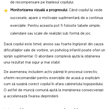
de recompensare pe înțelesul copilului.
Monitorizarea vizuală a progresului.
Când copilul își vede
succesele, apare o motivație suplimentară de a continua
exercițiile. Pentru aceasta pot fi folosite tabele simple,
calendare sau scale de realizări sub formă de joc.
Dacă copilul este timid, anxios sau foarte îngrijorat din cauza
dificultăților sale de vorbire, un psiholog infantil poate oferi un
sprijin suplimentar. O abordare complexă ajută la obținerea
unui rezultat mai sigur și mai stabil.
De asemenea, includem activ părinții în procesul corectiv,
oferim recomandări pentru exercițiile de acasă și explicăm
cum să susțină corect copilul în afara cabinetului logopedului.
O astfel de muncă comună ajută la menținerea consecvenței
și accelerează fixarea deprinderii.