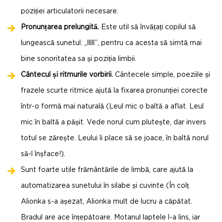
poziției articulatorii necesare.
Pronunțarea prelungită.
Este util să învățați copilul să
lungească sunetul: „lllll”, pentru ca acesta să simtă mai
bine sonoritatea sa și poziția limbii.
Cântecul și ritmurile vorbirii.
Cântecele simple, poeziile și
frazele scurte ritmice ajută la fixarea pronunției corecte
într-o formă mai naturală (Leul mic o baltă a aflat. Leul
mic în baltă a pășit. Vede norul cum plutește, dar invers
totul se zărește. Leului îi place să se joace, în baltă norul
să-l înșface!).
Sunt foarte utile frământările de limbă, care ajută la
automatizarea sunetului în silabe și cuvinte (În colț
Alionka s-a așezat, Alionka mult de lucru a căpătat.
Bradul are ace înțepătoare. Motanul laptele l-a lins, iar