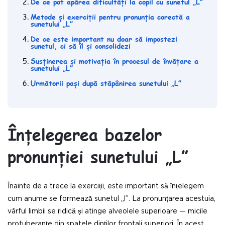
De ce pot apărea dificultăți la copil cu sunetul „L”
Metode și exerciții pentru pronunția corectă a
sunetului „L”
De ce este important nu doar să impostezi
sunetul, ci să îl și consolidezi
Susținerea și motivația în procesul de învățare a
sunetului „L”
Următorii pași după stăpânirea sunetului „L”
Înțelegerea bazelor
pronunției sunetului „L”
Înainte de a trece la exerciții, este important să înțelegem
cum anume se formează sunetul „l”. La pronunțarea acestuia,
vârful limbii se ridică și atinge alveolele superioare — micile
protuberanțe din spatele dinților frontali superiori. În acest