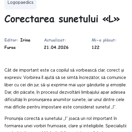
Logopaedics
Corectarea sunetului «L»
Editor:
Irina
Actualizat:
Mi-a plăcut:
Fursa
21.04.2026
122
Cât de important este ca copilul să vorbească clar, corect și
expresiv. Vorbirea îl ajută să se simtă încrezător, să comunice
liber cu cei din jur, să-și exprime mai ușor gândurile și emoțiile.
Dar, din păcate, în procesul dezvoltării limbajului apar adesea
dificultăți în pronunțarea anumitor sunete, iar unul dintre cele
mai dificile pentru impostare este considerat sunetul „l”.
Pronunția corectă a sunetului „l” joacă un rol important în
formarea unei vorbiri frumoase, clare și inteligibile. Specialiștii