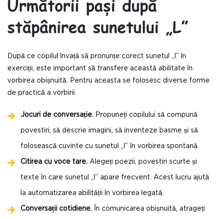
Următorii pași după
stăpânirea sunetului „L”
După ce copilul învață să pronunțe corect sunetul „l” în
exerciții, este important să transfere această abilitate în
vorbirea obișnuită. Pentru aceasta se folosesc diverse forme
de practică a vorbirii.
Jocuri de conversație.
Propuneți copilului să compună
povestiri, să descrie imagini, să inventeze basme și să
folosească cuvinte cu sunetul „l” în vorbirea spontană.
Citirea cu voce tare.
Alegeți poezii, povestiri scurte și
texte în care sunetul „l” apare frecvent. Acest lucru ajută
la automatizarea abilității în vorbirea legată.
Conversații cotidiene.
În comunicarea obișnuită, atrageți