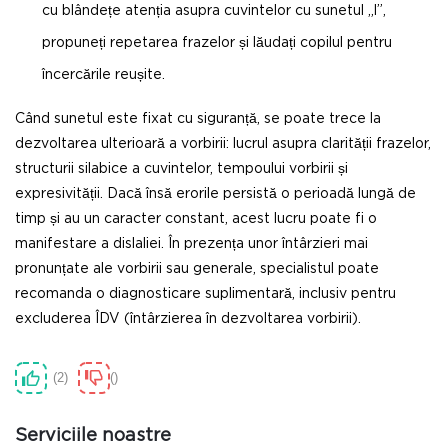
cu blândețe atenția asupra cuvintelor cu sunetul „l”,
propuneți repetarea frazelor și lăudați copilul pentru
încercările reușite.
Când sunetul este fixat cu siguranță, se poate trece la
dezvoltarea ulterioară a vorbirii: lucrul asupra clarității frazelor,
structurii silabice a cuvintelor, tempoului vorbirii și
expresivității. Dacă însă erorile persistă o perioadă lungă de
timp și au un caracter constant, acest lucru poate fi o
manifestare a dislaliei. În prezența unor întârzieri mai
pronunțate ale vorbirii sau generale, specialistul poate
recomanda o diagnosticare suplimentară, inclusiv pentru
excluderea ÎDV (întârzierea în dezvoltarea vorbirii).
2
Serviciile noastre