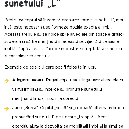
sunetului „L”
Pentru ca copilul să învețe să pronunțe corect sunetul „l”, mai
întâi este necesar să se formeze poziția exactă a limbii.
Aceasta trebuie să se ridice spre alveolele din spatele dinților
superiori și să fie menținută în această poziție fără tensiune
inutilă. După aceasta, începe impostarea treptată a sunetului
și consolidarea acestuia.
Exemple de exerciții care pot fi folosite în lucru:
Atingere ușoară.
Rugați copilul să atingă ușor alveolele cu
vârful limbii și să încerce să pronunțe sunetul „l”,
menținând limba în poziția corectă.
Jocul „Scara”.
Copilul „ridică” și „coboară” alternativ limba,
pronunțând sunetul „l” pe fiecare „treaptă”. Acest
exercițiu ajută la dezvoltarea mobilității limbii și la simțirea