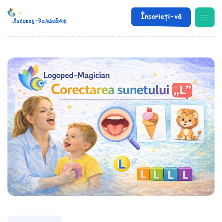
Înscrieți-vă
/
Articole utile
/
Corectarea sunetului «L»