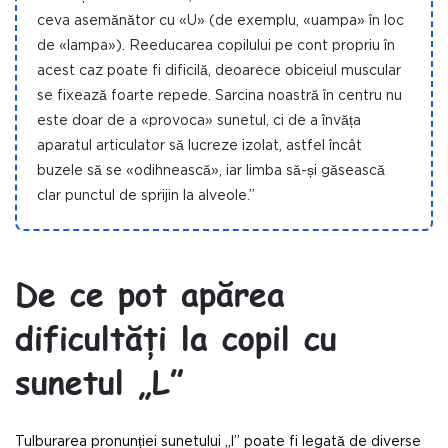
ceva asemănător cu «U» (de exemplu, «uampa» în loc
de «lampa»). Reeducarea copilului pe cont propriu în
acest caz poate fi dificilă, deoarece obiceiul muscular
se fixează foarte repede. Sarcina noastră în centru nu
este doar de a «provoca» sunetul, ci de a învăța
aparatul articulator să lucreze izolat, astfel încât
buzele să se «odihnească», iar limba să-și găsească
clar punctul de sprijin la alveole.”
De ce pot apărea
dificultăți la copil cu
sunetul „L”
Tulburarea pronunției sunetului „l” poate fi legată de diverse