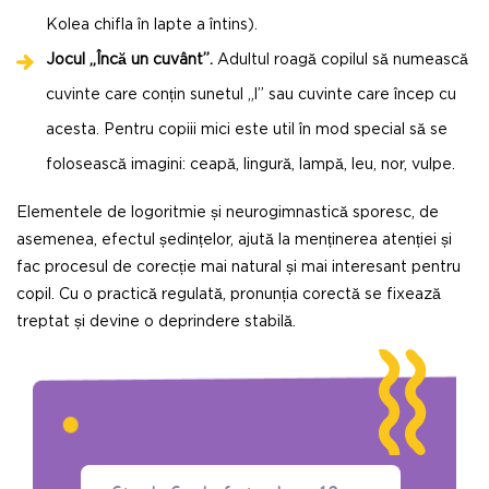
Kolea chifla în lapte a întins).
Jocul „Încă un cuvânt”.
Adultul roagă copilul să numească
cuvinte care conțin sunetul „l” sau cuvinte care încep cu
acesta. Pentru copiii mici este util în mod special să se
folosească imagini: ceapă, lingură, lampă, leu, nor, vulpe.
Elementele de logoritmie și neurogimnastică sporesc, de
asemenea, efectul ședințelor, ajută la menținerea atenției și
fac procesul de corecție mai natural și mai interesant pentru
copil. Cu o practică regulată, pronunția corectă se fixează
treptat și devine o deprindere stabilă.