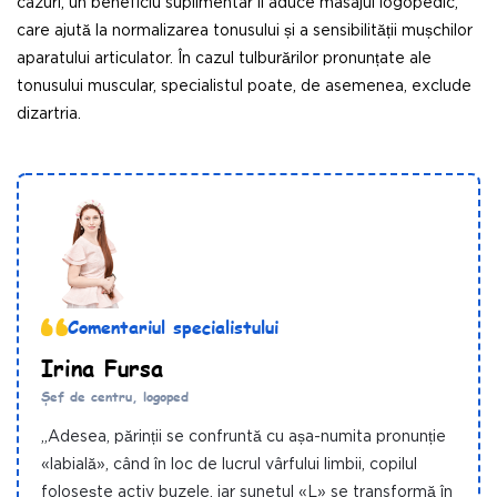
cazuri, un beneficiu suplimentar îl aduce masajul logopedic,
care ajută la normalizarea tonusului și a sensibilității mușchilor
aparatului articulator. În cazul tulburărilor pronunțate ale
tonusului muscular, specialistul poate, de asemenea, exclude
dizartria.
Comentariul specialistului
Irina Fursa
Șef de centru, logoped
„Adesea, părinții se confruntă cu așa-numita pronunție
«labială», când în loc de lucrul vârfului limbii, copilul
folosește activ buzele, iar sunetul «L» se transformă în