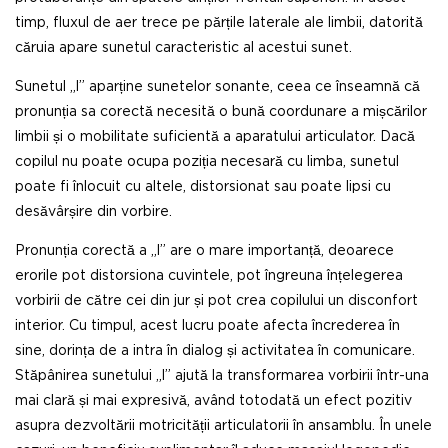
timp, fluxul de aer trece pe părțile laterale ale limbii, datorită
căruia apare sunetul caracteristic al acestui sunet.
Sunetul „l” aparține sunetelor sonante, ceea ce înseamnă că
pronunția sa corectă necesită o bună coordunare a mișcărilor
limbii și o mobilitate suficientă a aparatului articulator. Dacă
copilul nu poate ocupa poziția necesară cu limba, sunetul
poate fi înlocuit cu altele, distorsionat sau poate lipsi cu
desăvârșire din vorbire.
Pronunția corectă a „l” are o mare importanță, deoarece
erorile pot distorsiona cuvintele, pot îngreuna înțelegerea
vorbirii de către cei din jur și pot crea copilului un disconfort
interior. Cu timpul, acest lucru poate afecta încrederea în
sine, dorința de a intra în dialog și activitatea în comunicare.
Stăpânirea sunetului „l” ajută la transformarea vorbirii într-una
mai clară și mai expresivă, având totodată un efect pozitiv
asupra dezvoltării motricității articulatorii în ansamblu. În unele