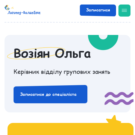
Записатися
/
Фахівці
/
Возіян Ольга
Возіян Ольга
Керівник відділу групових занять
Записатися до спеціаліста