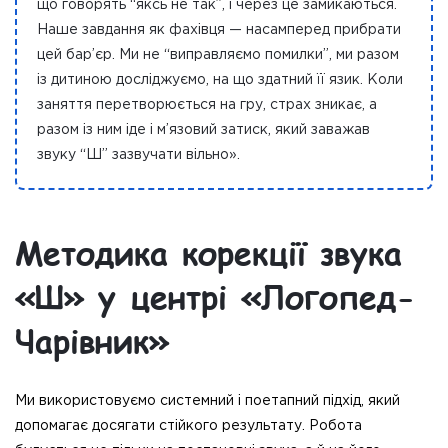
що говорять “яксь не так”, і через це замикаються.
Наше завдання як фахівця — насамперед прибрати
цей бар’єр. Ми не “виправляємо помилки”, ми разом
із дитиною досліджуємо, на що здатний її язик. Коли
заняття перетворюється на гру, страх зникає, а
разом із ним іде і м’язовий затиск, який заважав
звуку “Ш” зазвучати вільно».
Методика корекції звука
«Ш» у центрі «Логопед-
Чарівник»
Ми використовуємо системний і поетапний підхід, який
допомагає досягати стійкого результату. Робота