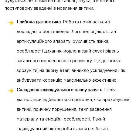
будується не тільки на постановці звука, а й на його
поступовому введенні в мовлення дитини.
Глибока діагностика.
Робота починається з
докладного обстеження. Логопед оцінює стан
артикуляційного апарату, рухливість язика,
особливості дихання, мовленнєвий слух і рівень
загального мовленнєвого розвитку. Це дозволяє
зрозуміти, на якому етапі виникло ускладнення і як
вибудувати корекцію максимально ефективно.
Складання індивідуального плану занять.
Після
діагностики підбирається програма, яка враховує вік
дитини, причину порушення, темп засвоєння
матеріалу та емоційні особливості. Такий
індивідуальний підхід робить заняття більш