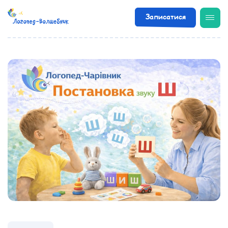
Записатися
/
Корисні статті
/
Постановка звуку «Ш»