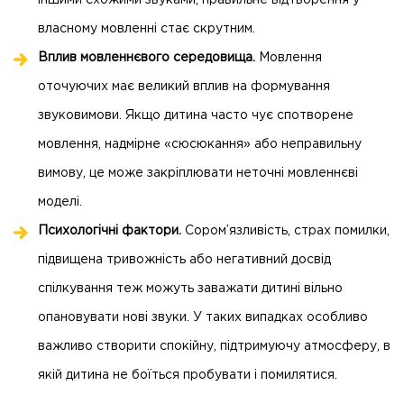
іншими схожими звуками, правильне відтворення у
власному мовленні стає скрутним.
Вплив мовленнєвого середовища.
Мовлення
оточуючих має великий вплив на формування
звуковимови. Якщо дитина часто чує спотворене
мовлення, надмірне «сюсюкання» або неправильну
вимову, це може закріплювати неточні мовленнєві
моделі.
Психологічні фактори.
Сором’язливість, страх помилки,
підвищена тривожність або негативний досвід
спілкування теж можуть заважати дитині вільно
опановувати нові звуки. У таких випадках особливо
важливо створити спокійну, підтримуючу атмосферу, в
якій дитина не боїться пробувати і помилятися.