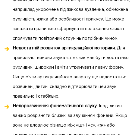
деяких дітей спостерігаються фізіологічні особливості,
наприклад укорочена під’язикова вуздечка, обмежена
рухливість язика або особливості прикусу. Це може
заважати правильно сформувати положення язика і
спрямувати повітряний струмінь потрібним чином.
Недостатній розвиток артикуляційної моторики.
Для
правильної вимови звука «ш» язик має бути достатньо
рухливим, широким і вміти утримувати певну форму.
Якщо м’язи артикуляційного апарату ще недостатньо
розвинені, дитині складно відтворювати цей звук
правильно і стабільно.
Недорозвинення фонематичного слуху.
Іноді дитині
важко розрізняти близькі за звучанням фонеми. Якщо
вона не вловлює різницю між «ш» і «с», «ж» або