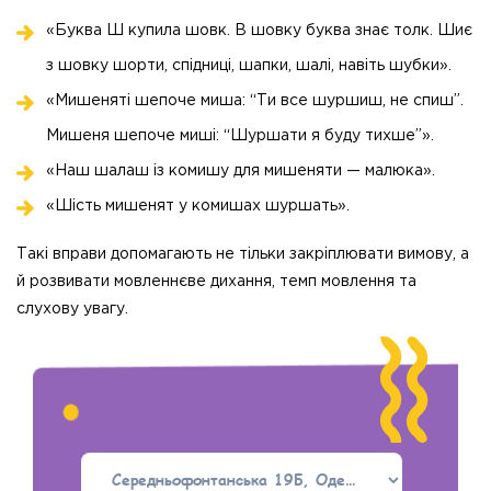
«Буква Ш купила шовк. В шовку буква знає толк. Шиє
з шовку шорти, спідниці, шапки, шалі, навіть шубки».
«Мишеняті шепоче миша: “Ти все шуршиш, не спиш”.
Мишеня шепоче миші: “Шуршати я буду тихше”».
«Наш шалаш із комишу для мишеняти — малюка».
«Шість мишенят у комишах шуршать».
Такі вправи допомагають не тільки закріплювати вимову, а
й розвивати мовленнєве дихання, темп мовлення та
слухову увагу.