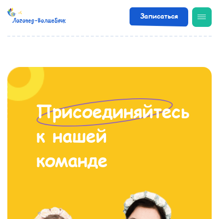
Записаться
/
Вакансии
Присоединяйтесь
к нашей
команде