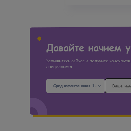
Давайте начнем у
Запишитесь сейчас и получите консульт
специалиста
Среднефонтанская 19Б, Одесса
Среднефонтанская 19Б, Одесса