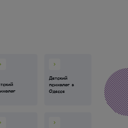
Детский
тский
Детский
психолог в
ихолог
остеопат
Одессе