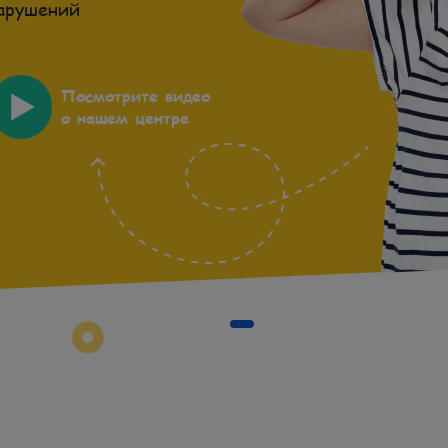
арушений
Посмотрите видео
о нашем центре