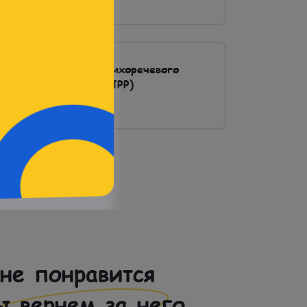
Подробнее
Задержка психоречевого
развития (ЗПРР)
Подробнее
не понравится
ы вернем за него