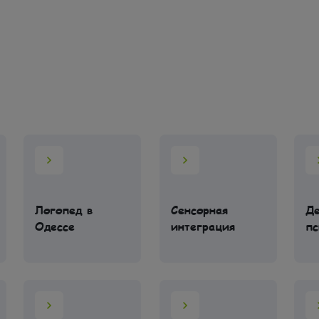
Логопед в
Сенсорная
Де
Одессе
интеграция
пс