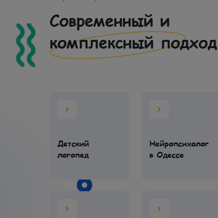
Современный и
комплексный подход
Детский
Нейропсихолог
 онлайн
логопед
в Одессе