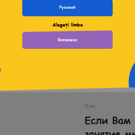
Подробнее
Русский
Alegeți limba
Дизартрия
Romanesc
Подробнее
О нас
Если Вам 
занятие м