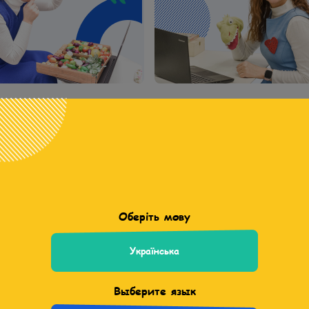
Диагнозы
дем подход к любому реб
Оберіть мову
Українська
Задержка речевого развития
(ЗРР)
Выберите язык