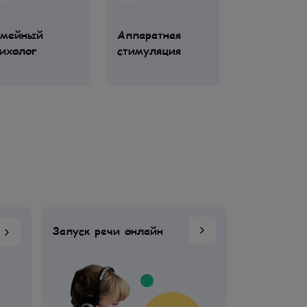
емейный
Аппаратная
Групповые
ихолог
стимуляция
занятия
Запуск речи онлайн