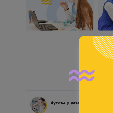
Най
имания
Аутизм у детей
ДВГ)