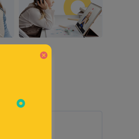
енку
Дислалия