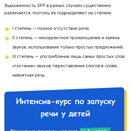
Выраженность ЗРР в разных случаях существенно
различается, поэтому ее подразделяют на степени:
I степень — полное отсутствие речи;
II степень — некорректное произношение и замена
звуков, использование только простых предложений;
III степень — употребление лишь самых простых слов,
«глотание» звуков, переставление слогов в слове,
невнятная речь.
Интенсив-курс по запуску
речи у детей
Улучшение речевых навыков
за 6 недель