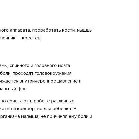
ого аппарата, проработать кости, мышцы,
оночник — крестец.
ы, спинного и головного мозга.
боли, проходят головокружения,
ижается внутричерепное давление и
нальный фон.
шно сочетают в работе различные
икатно и комфортно для ребенка. В
рганизма малыша, не причиняя ему боли и