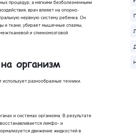
И
тных процедур, а мягкими безболезненными
оздействия, врач влияет на опорно-
Г
нтральную нервную систему ребенка. Он
ы и ткани, убирает мышечные спазмы,
Л
 межтканевой и спинномозговой
Д
 на организм
Н
т использует разнообразные техники.
ганах и системах организма. В результате
 восстанавливается лимфо- и
нормализуется движение жидкостей в