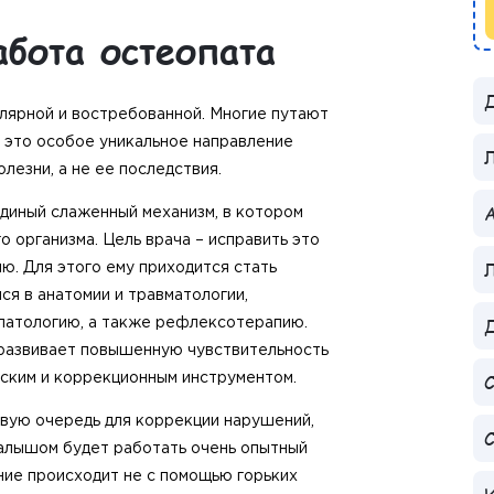
абота остеопата
Д
лярной и востребованной. Многие путают
о это особое уникальное направление
лезни, а не ее последствия.
А
диный слаженный механизм, в котором
 организма. Цель врача – исправить это
. Для этого ему приходится стать
я в анатомии и травматологии,
Д
 патологию, а также рефлексотерапию.
 развивает повышенную чувствительность
еским и коррекционным инструментом.
рвую очередь для коррекции нарушений,
С
малышом будет работать очень опытный
ение происходит не с помощью горьких