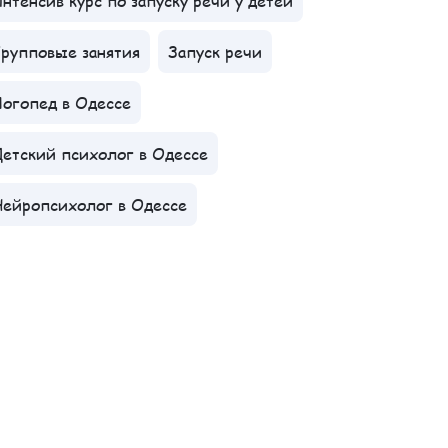
нтенсив курс по запуску речи у детей
рупповые занятия
Запуск речи
огопед в Одессе
етский психолог в Одессе
ейропсихолог в Одессе