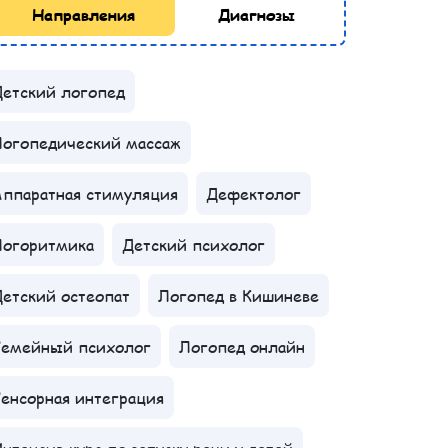
Направления
Диагнозы
етский логопед
Логопедический массаж
ппаратная стимуляция
Дефектолог
Логоритмика
Детский психолог
етский остеопат
Логопед в Кишиневе
Семейный психолог
Логопед онлайн
енсорная интеграция