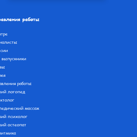
авления работы
нтре
иалисты
нсии
 выпускники
вы
рея
авления работы
кий логопед
ктолог
педический массаж
кий психолог
кий остеопат
ритмика