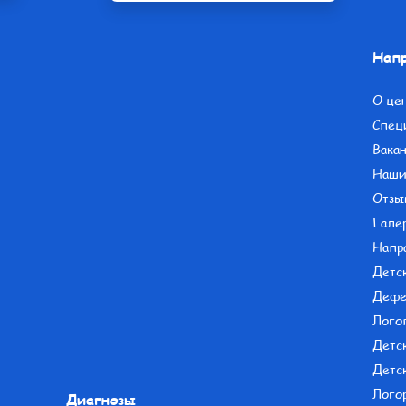
Напр
О це
Спец
Вака
Наши
Отзы
Гале
Напр
Детс
Дефе
Лого
Детс
Детс
Лого
Диагнозы