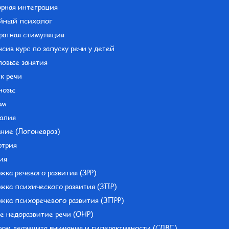
орная интеграция
йный психолог
ратная стимуляция
сив курс по запуску речи у детей
повые занятия
к речи
нозы
зм
алия
ние (Логоневроз)
ртрия
ия
жка речевого развития (ЗРР)
жка психического развития (ЗПР)
жка психоречевого развития (ЗПРР)
е недоразвитие речи (ОНР)
ром дефицита внимания и гиперактивности (СДВГ)