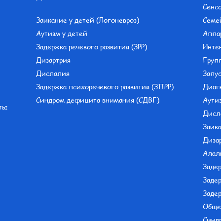
Сенс
Заикание у детей (Логоневроз)
Семе
Аутизм у детей
Аппа
Задержка речевого развития (ЗРР)
Интен
Дизартрия
Груп
Дислалия
Запус
Задержка психоречевого развития (ЗПРР)
Диаг
Синдром дефицита внимания (СДВГ)
Аути
ты
Дисл
Заика
Диза
Алал
Задер
Задер
Задер
Обще
Синд