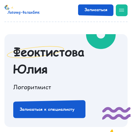
Записаться
/
Специалисты
/
Феоктистова Юлия
Феоктистова
Юлия
Логоритмист
Записаться к специалисту