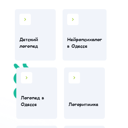
Детский
Нейропсихолог
логопед
в Одессе
Логопед в
Одессе
Логоритмика